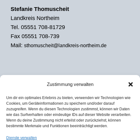
Stefanie Thomuscheit
Landkreis Northeim
Tel. 05551 708-81729
Fax 05551 708-739
Mail:
sthomuscheit@landkreis-northeim.de
Zustimmung verwalten
EXTERNES REGIONALMANAGEMENT
Um dir ein optimales Erlebnis zu bieten, verwenden wir Technologien wie
Julian David
Cookies, um Geräteinformationen zu speichern und/oder darauf
zuzugreifen. Wenn du diesen Technologien zustimmst, können wir Daten
KoRiS – Kommunikative Stadt- und
wie das Surfverhalten oder eindeutige IDs auf dieser Website verarbeiten.
Regionalentwicklung
Wenn du deine Zustimmung nicht erteilst oder zurückziehst, können
bestimmte Merkmale und Funktionen beeinträchtigt werden.
Tel. 0511 590974-37
Fax 0511 590974-60
Dienste verwalten