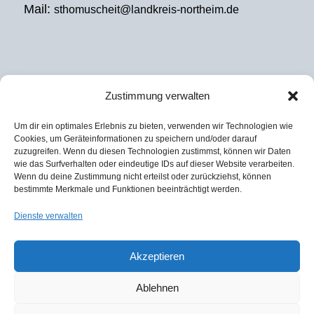
Mail:
sthomuscheit@landkreis-northeim.de
Zustimmung verwalten
EXTERNES REGIONALMANAGEMENT
Um dir ein optimales Erlebnis zu bieten, verwenden wir Technologien wie
Julian David
Cookies, um Geräteinformationen zu speichern und/oder darauf
zuzugreifen. Wenn du diesen Technologien zustimmst, können wir Daten
KoRiS – Kommunikative Stadt- und
wie das Surfverhalten oder eindeutige IDs auf dieser Website verarbeiten.
Regionalentwicklung
Wenn du deine Zustimmung nicht erteilst oder zurückziehst, können
bestimmte Merkmale und Funktionen beeinträchtigt werden.
Tel. 0511 590974-37
Fax 0511 590974-60
Dienste verwalten
Mail:
david@koris-hannover.de
Akzeptieren
Ablehnen