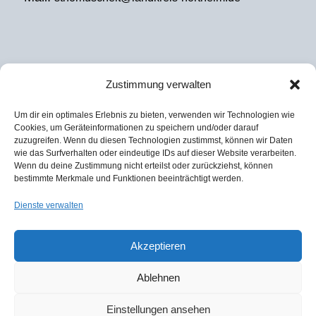
Zustimmung verwalten
EXTERNES REGIONALMANAGEMENT
Um dir ein optimales Erlebnis zu bieten, verwenden wir Technologien wie
Julian David
Cookies, um Geräteinformationen zu speichern und/oder darauf
zuzugreifen. Wenn du diesen Technologien zustimmst, können wir Daten
KoRiS – Kommunikative Stadt- und
wie das Surfverhalten oder eindeutige IDs auf dieser Website verarbeiten.
Regionalentwicklung
Wenn du deine Zustimmung nicht erteilst oder zurückziehst, können
bestimmte Merkmale und Funktionen beeinträchtigt werden.
Tel. 0511 590974-37
Dienste verwalten
Fax 0511 590974-60
Mail:
david@koris-hannover.de
Akzeptieren
Ablehnen
Einstellungen ansehen