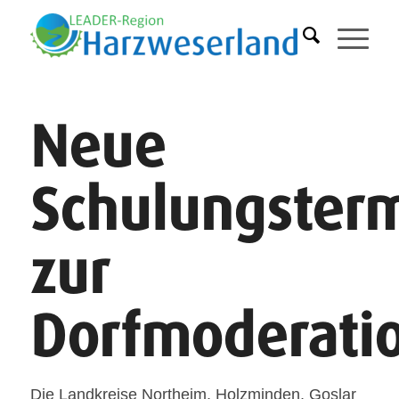
Neue
Schulungster
zur
Dorfmoderati
Die Landkreise Northeim, Holzminden, Goslar