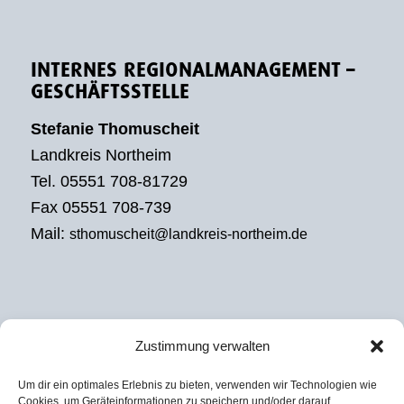
INTERNES REGIONALMANAGEMENT –
GESCHÄFTSSTELLE
Stefanie Thomuscheit
Landkreis Northeim
Tel. 05551 708-81729
Fax 05551 708-739
Mail:
sthomuscheit@landkreis-northeim.de
Zustimmung verwalten
EXTERNES REGIONALMANAGEMENT
Um dir ein optimales Erlebnis zu bieten, verwenden wir Technologien wie
Julian David
Cookies, um Geräteinformationen zu speichern und/oder darauf