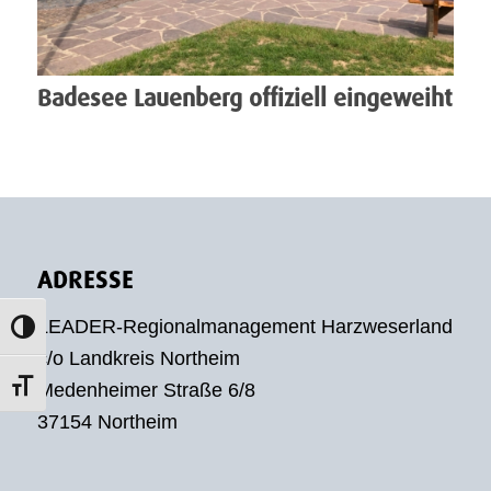
Badesee Lauenberg offiziell eingeweiht
ADRESSE
LEADER-Regionalmanagement Harzweserland
Umschalten auf hohe Kontraste
c/o Landkreis Northeim
Medenheimer Straße 6/8
Schrift vergrößern
37154 Northeim