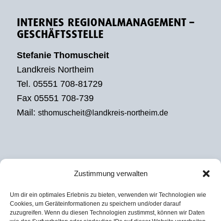
INTERNES REGIONALMANAGEMENT –
GESCHÄFTSSTELLE
Stefanie Thomuscheit
Landkreis Northeim
Tel. 05551 708-81729
Fax 05551 708-739
Mail:
sthomuscheit@landkreis-northeim.de
Zustimmung verwalten
EXTERNES REGIONALMANAGEMENT
Um dir ein optimales Erlebnis zu bieten, verwenden wir Technologien wie
Julian David
Cookies, um Geräteinformationen zu speichern und/oder darauf
zuzugreifen. Wenn du diesen Technologien zustimmst, können wir Daten
KoRiS – Kommunikative Stadt- und