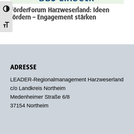
FörderForum Harzweserland: Ideen
Umschalten auf hohe Kontraste
fördern – Engagement stärken
Schrift vergrößern
ADRESSE
LEADER-Regionalmanagement Harzweserland
c/o Landkreis Northeim
Medenheimer Straße 6/8
37154 Northeim