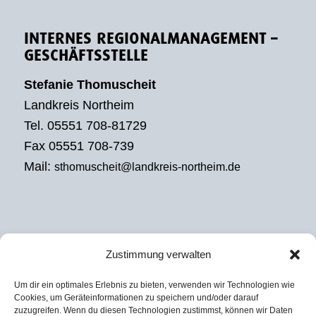
INTERNES REGIONALMANAGEMENT –
GESCHÄFTSSTELLE
Stefanie Thomuscheit
Landkreis Northeim
Tel. 05551 708-81729
Fax 05551 708-739
Mail:
sthomuscheit@landkreis-northeim.de
Zustimmung verwalten
EXTERNES REGIONALMANAGEMENT
Um dir ein optimales Erlebnis zu bieten, verwenden wir Technologien wie
Julian David
Cookies, um Geräteinformationen zu speichern und/oder darauf
zuzugreifen. Wenn du diesen Technologien zustimmst, können wir Daten
KoRiS – Kommunikative Stadt- und