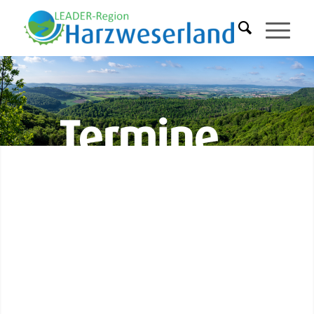
Termine
in der
LEADER-
Region