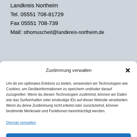
Landkreis Northeim
Tel. 05551 708-81729
Fax 05551 708-739
Mail:
sthomuscheit@landkreis-northeim.de
Zustimmung verwalten
EXTERNES REGIONALMANAGEMENT
Um dir ein optimales Erlebnis zu bieten, verwenden wir Technologien wie
Julian David
Cookies, um Geräteinformationen zu speichern und/oder darauf
zuzugreifen. Wenn du diesen Technologien zustimmst, können wir Daten
KoRiS – Kommunikative Stadt- und
wie das Surfverhalten oder eindeutige IDs auf dieser Website verarbeiten.
Regionalentwicklung
Wenn du deine Zustimmung nicht erteilst oder zurückziehst, können
bestimmte Merkmale und Funktionen beeinträchtigt werden.
Tel. 0511 590974-37
Fax 0511 590974-60
Dienste verwalten
Mail:
david@koris-hannover.de