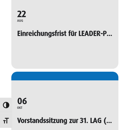
22
AUG
Einreichungsfrist für LEADER-Projekte
06
Umschalten auf hohe Kontraste
OKT
Vorstandssitzung zur 31. LAG (Beratung)
Schrift vergrößern