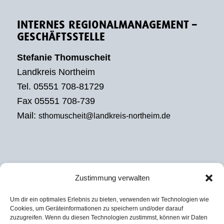
INTERNES REGIONALMANAGEMENT –
GESCHÄFTSSTELLE
Stefanie Thomuscheit
Landkreis Northeim
Tel. 05551 708-81729
Fax 05551 708-739
Mail:
sthomuscheit@landkreis-northeim.de
Zustimmung verwalten
EXTERNES REGIONALMANAGEMENT
Um dir ein optimales Erlebnis zu bieten, verwenden wir Technologien wie
Julian David
Cookies, um Geräteinformationen zu speichern und/oder darauf
zuzugreifen. Wenn du diesen Technologien zustimmst, können wir Daten
KoRiS – Kommunikative Stadt- und