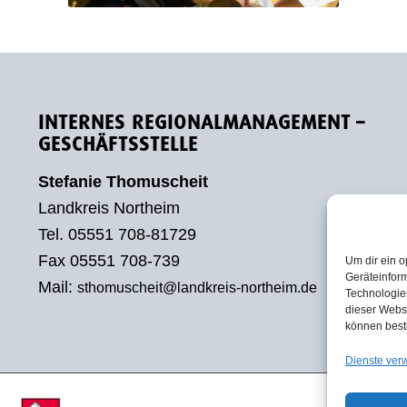
INTERNES REGIONALMANAGEMENT –
GESCHÄFTSSTELLE
Stefanie Thomuscheit
Landkreis Northeim
Tel. 05551 708-81729
Fax 05551 708-739
Um dir ein o
Geräteinfor
Mail:
sthomuscheit@landkreis-northeim.de
Technologien
dieser Websi
können best
Dienste ver