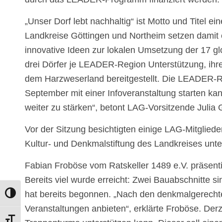
„Unser Dorf lebt nachhaltig“ ist Motto und Titel e
Landkreise Göttingen und Northeim setzen damit ei
innovative Ideen zur lokalen Umsetzung der 17 gl
drei Dörfer je LEADER-Region Unterstützung, ihr
dem Harzweserland bereitgestellt. Die LEADER-
September mit einer Infoveranstaltung starten ka
weiter zu stärken“, betont LAG-Vorsitzende Julia
Vor der Sitzung besichtigten einige LAG-Mitglie
Kultur- und Denkmalstiftung des Landkreises unters
Fabian Froböse vom Ratskeller 1489 e.V. präsenti
Bereits viel wurde erreicht: Zwei Bauabschnitte
hat bereits begonnen. „Nach den denkmalgerechten
Umschalten auf hohe Kontraste
Veranstaltungen anbieten“, erklärte Froböse. D
Schrift vergrößern