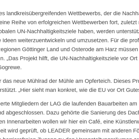
ines landkreisübergreifenden Wettbewerbs, der die Nachhal
ne Reihe von erfolgreichen Wettbewerben fort, zuletzt mit
obalen UN-Nachhaltigkeitsziele haben, werden unterstütz
e Ideen weiterzuentwickeln und umzusetzen. Für die pro
Regionen Göttinger Land und Osterode am Harz müssen 
nn. „Das Projekt hilft, die UN-Nachhaltigkeitsziele vo
 Gogrewe.
der das neue Mühlrad der Mühle am Opferteich. Dieses 
tützt. „Hier sieht man konkret, wie die EU vor Ort Gutes 
erte Mitgliedern der LAG die laufenden Bauarbeiten am 
 sind abgeschlossen. Dazu gehörte die Sanierung des Da
 Innenarbeiten wollen wir hier ein Café, eine Künstler
erzeit wird geprüft, ob LEADER gemeinsam mit anderen 