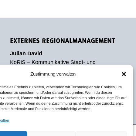
EXTERNES REGIONALMANAGEMENT
Julian David
KoRiS – Kommunikative Stadt- und
Regionalentwicklung
Zustimmung verwalten
Tel. 0511 590974-37
ptimales Erlebnis zu bieten, verwenden wir Technologien wie Cookies, um
Fax 0511 590974-60
mationen zu speichern und/oder darauf zuzugreifen. Wenn du diesen
Mail:
david@koris-hannover.de
 zustimmst, können wir Daten wie das Surfverhalten oder eindeutige IDs auf
te verarbeiten. Wenn du deine Zustimmung nicht erteilst oder zurückziehst,
immte Merkmale und Funktionen beeinträchtigt werden.
walten