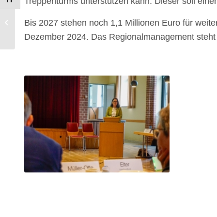
Treppenturms unterstützen kann. Dieser soll ein
Übergabe des
Förderbescheids für
Bis 2027 stehen noch 1,1 Millionen Euro für weit
Freizeitanlage
Dezember 2024. Das Regionalmanagement steht f
Lauenberg