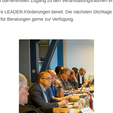
en barrierefreien Zugang zu den Veranstaltungsräumen e
ere LEADER-Förderungen bereit. Die nächsten Stichtage f
ür Beratungen gerne zur Verfügung.